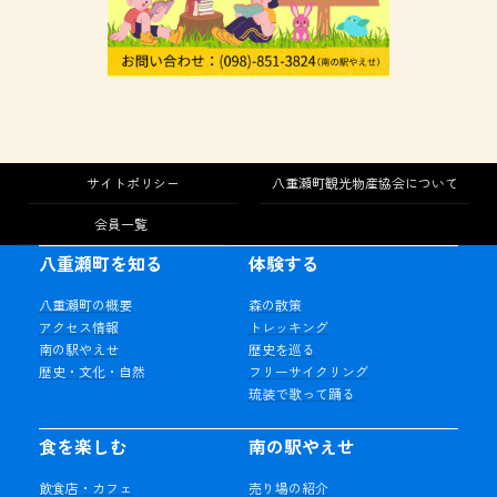
サイトポリシー
八重瀬町観光物産協会について
会員一覧
八重瀬町を知る
体験する
八重瀬町の概要
森の散策
アクセス情報
トレッキング
南の駅やえせ
歴史を巡る
歴史・文化・自然
フリーサイクリング
琉装で歌って踊る
食を楽しむ
南の駅やえせ
飲食店・カフェ
売り場の紹介