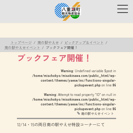
コ
ナ
ン
ビ
テ
ゲ
ン
ー
ツ
シ
へ
ョ
ス
ン
トップページ
南の駅やえせ
ピックアップ＆イベント
キ
に
南の駅やえせイベント
ブックフェア開催！
ッ
移
ブックフェア開催！
プ
動
Warning
: Undefined variable $post in
/home/mischokyo/misokinawa.com/public_html/wp-
content/themes/yaese/inc/functions-singular-
pickupevent.php
on line
86
Warning
: Attempt to read property "ID" on null in
/home/mischokyo/misokinawa.com/public_html/wp-
content/themes/yaese/inc/functions-singular-
pickupevent.php
on line
86
南の駅やえせイベント
12/14・15の両日南の駅やえせ特設コーナーにて