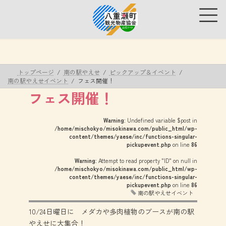
コ
ナ
ン
ビ
テ
ゲ
ン
ー
ツ
シ
へ
ョ
ス
ン
トップページ
南の駅やえせ
ピックアップ＆イベント
キ
に
南の駅やえせイベント
フェス開催！
ッ
移
フェス開催！
プ
動
Warning
: Undefined variable $post in
/home/mischokyo/misokinawa.com/public_html/wp-
content/themes/yaese/inc/functions-singular-
pickupevent.php
on line
86
Warning
: Attempt to read property "ID" on null in
/home/mischokyo/misokinawa.com/public_html/wp-
content/themes/yaese/inc/functions-singular-
pickupevent.php
on line
86
南の駅やえせイベント
10/24日曜日に メダカや多肉植物のブースが南の駅
やえせに大集合！