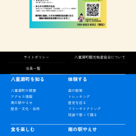
サイトポリシー
八重瀬町観光物産協会について
会員一覧
八重瀬町を知る
体験する
八重瀬町の概要
森の散策
アクセス情報
トレッキング
南の駅やえせ
歴史を巡る
歴史・文化・自然
フリーサイクリング
琉装で歌って踊る
食を楽しむ
南の駅やえせ