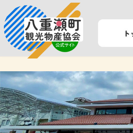
コ
ナ
ン
ビ
テ
ゲ
ン
ー
ト
ツ
シ
へ
ョ
ス
ン
キ
に
ッ
移
プ
動