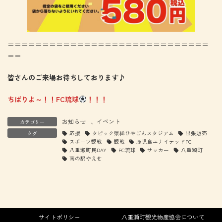
＝＝＝＝＝＝＝＝＝＝＝＝＝＝＝＝＝＝＝＝＝＝＝＝＝＝＝＝＝
＝＝
皆さんのご来場お待ちしております♪
ちばりよ～！！FC琉球
！！！
お知らせ
、
イベント
カテゴリー
タグ
応援
タピック県総ひやごんスタジアム
出張販売
スポーツ観戦
観戦
鹿児島ユナイテッドFC
八重瀬町民DAY
FC琉球
サッカー
八重瀬町
南の駅やえせ
サイトポリシー
八重瀬町観光物産協会について