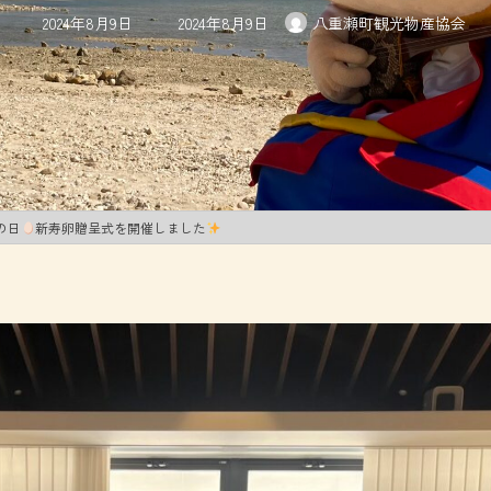
最
2024年8月9日
2024年8月9日
八重瀬町観光物産協会
終
更
新
日
時
:
の日
新寿卵贈呈式を開催しました