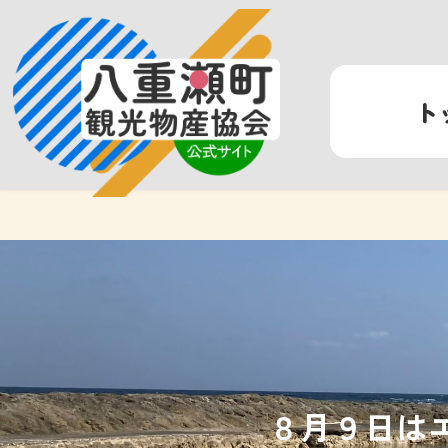
コ
ナ
ン
ビ
テ
ゲ
ン
ー
ト
ツ
シ
へ
ョ
ス
ン
キ
に
ッ
移
プ
動
８月９日は