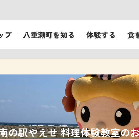
ップ
八重瀬町を知る
体験する
食
回南の駅やえせ 料理体験教室の