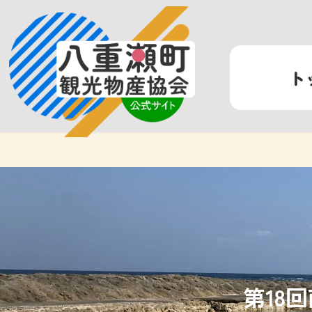
コ
ナ
ン
ビ
テ
ゲ
ン
ー
ト
ツ
シ
へ
ョ
ス
ン
キ
に
ッ
移
プ
動
第18