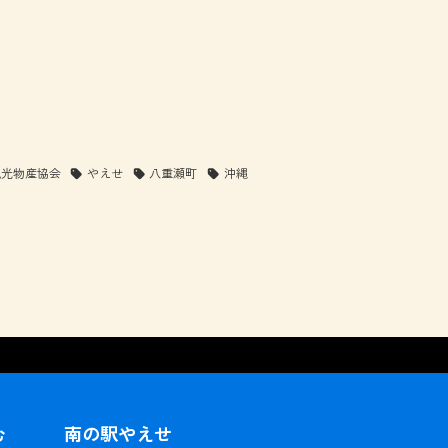
観光物産協会
やえせ
八重瀬町
沖縄
む
南の駅やえせ