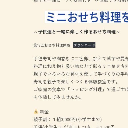
親子で一緒に “つくる楽しさ” を体験できる
～子供達と一緒に楽しく作るおせち料理～
第18回おせち料理体験
ダウンロード
手毬寿司や肉巻きに二色卵、加えて紫芋や昆
料理に和え物と吸い物などで彩るミニおせち
親子でいろいろな具材を使って手づくりの手
寿司を親子で楽しくつくる体験教室です。
ご家庭の食卓で「トッピング料理」で過ごす
を体験してみませんか。
料金
親子割：１組3,000円(小学生まで)
子供(小学生まで)追加につき：＋1,500円