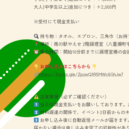
大人(中学生以上)追加につき：＋2,000円
※受付にて現金支払い
持ち物：タオル、エプロン、三角巾（お持
場所：南の駅やえせ 2階調理室（八重瀬町字
集合時間：開始10分前までに調理室横の会
お申し込みはこちらから
https://forms.gle/ZpzwQ1R5MWc6GhJw7
注意事項（必ずご確認ください）
当日は現金支払いをお願いしております。
材料調達の関係で、イベント2日前からのキ
お申し込み後に自動返信メールが届きます
届かない場合は申し込み未完了の可能性があ