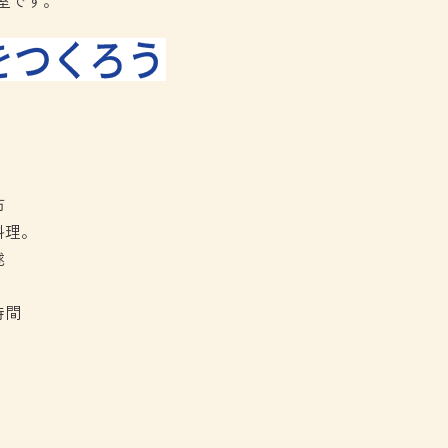
教室です。
布
料理。
毬
時間