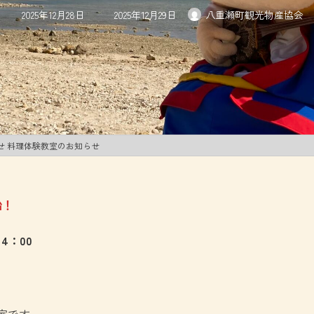
最
2025年12月28日
2025年12月29日
八重瀬町観光物産協会
終
更
新
日
時
:
せ 料理体験教室のお知らせ
始！
4：00