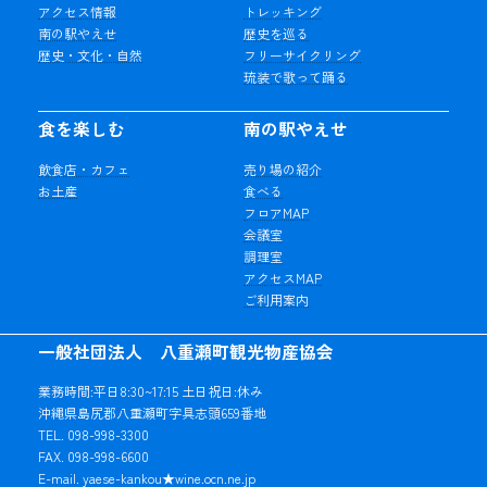
アクセス情報
トレッキング
南の駅やえせ
歴史を巡る
歴史・文化・自然
フリーサイクリング
琉装で歌って踊る
食を楽しむ
南の駅やえせ
飲食店・カフェ
売り場の紹介
お土産
食べる
フロアMAP
会議室
調理室
アクセスMAP
ご利用案内
一般社団法人 八重瀬町観光物産協会
業務時間:平日8:30~17:15 土日祝日:休み
沖縄県島尻郡八重瀬町字具志頭659番地
TEL. 098-998-3300
FAX. 098-998-6600
E-mail. yaese-kankou★wine.ocn.ne.jp