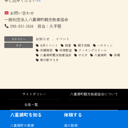
申し込みください
お問い合わせ
一般社団法人八重瀬町観光物産協会
098-851-3824 担当：久手堅
お知らせ
、
イベント
カテゴリー
タグ
10月イベント
残暑
親子体験
ハロウィン
沖縄南部
料理教室
クッキングスクール
八重瀬町観光物産協会
やえせ
八重瀬町
沖縄
南の駅やえせ
サイトポリシー
八重瀬町観光物産協会について
会員一覧
八重瀬町を知る
体験する
八重瀬町の概要
森の散策