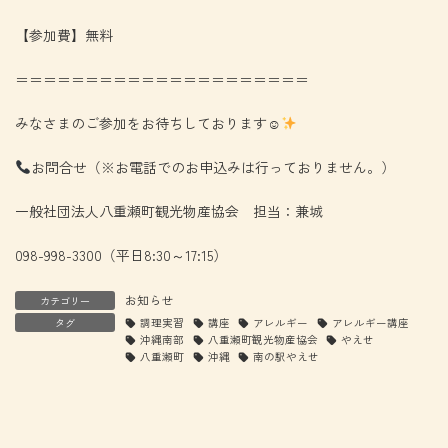
【参加費】無料
＝＝＝＝＝＝＝＝＝＝＝＝＝＝＝＝＝＝＝＝＝
みなさまのご参加をお待ちしております☺
お問合せ（※お電話でのお申込みは行っておりません。）
一般社団法人八重瀬町観光物産協会 担当：兼城
098-998-3300（平日8:30～17:15）
お知らせ
カテゴリー
タグ
調理実習
講座
アレルギー
アレルギー講座
沖縄南部
八重瀬町観光物産協会
やえせ
八重瀬町
沖縄
南の駅やえせ