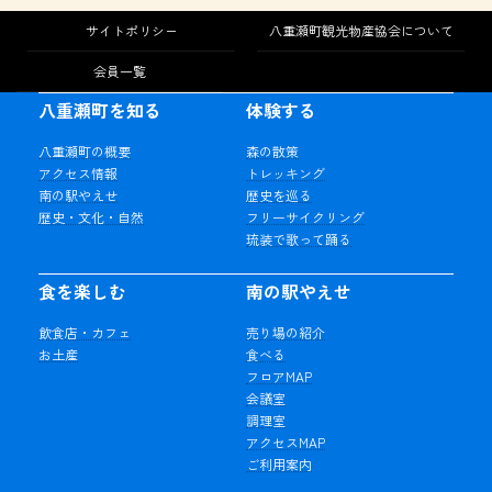
サイトポリシー
八重瀬町観光物産協会について
会員一覧
八重瀬町を知る
体験する
八重瀬町の概要
森の散策
アクセス情報
トレッキング
南の駅やえせ
歴史を巡る
歴史・文化・自然
フリーサイクリング
琉装で歌って踊る
食を楽しむ
南の駅やえせ
飲食店・カフェ
売り場の紹介
お土産
食べる
フロアMAP
会議室
調理室
アクセスMAP
ご利用案内