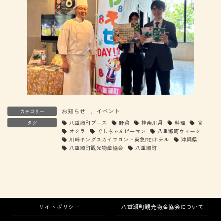
お知らせ
、
イベント
カテゴリー
タグ
八重瀬町ブース
野菜
神奈川県
料理
食
オクラ
ぐしちゃんピーマン
八重瀬町ウィーク
川崎キングスカイフロント東急REIホテル
沖縄県
八重瀬町観光物産協会
八重瀬町
サイトポリシー
八重瀬町観光物産協会について