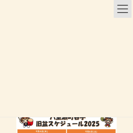
コ
ナ
ン
ビ
テ
ゲ
ン
ー
ツ
シ
へ
ョ
ス
ン
キ
に
八重瀬町各字旧盆・十五夜スケ
ッ
移
プ
動
ジュール2025
最
2025年8月22日
2025年8月22日
八重瀬町観光物産協会
終
更
新
トップページ
NEWS
お知らせ
日
時
八重瀬町各字旧盆・十五夜スケジュール2025
:
今年も旧盆や十五夜がはじまりますね！
2025年八重瀬町各字の旧盆・十五夜スケジュールです！