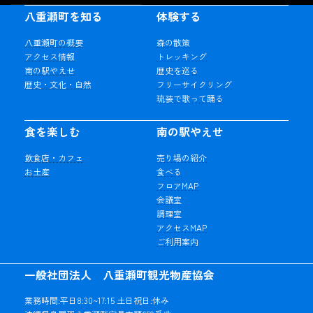
八重瀬町を知る
体験する
八重瀬町の概要
森の散策
アクセス情報
トレッキング
南の駅やえせ
歴史を巡る
歴史・文化・自然
フリーサイクリング
琉装で歌って踊る
食を楽しむ
南の駅やえせ
飲食店・カフェ
売り場の紹介
お土産
食べる
フロアMAP
会議室
調理室
アクセスMAP
ご利用案内
一般社団法人 八重瀬町観光物産協会
業務時間:平日8:30~17:15 土日祝日:休み