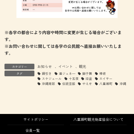
※各字の都合により内容や時間に変更が生じる場合がございま
す。
※お問い合わせに関しては各字の公民館へ直接お願いいたしま
す。
お知らせ
、
イベント
、
観光
カテゴリー
タグ
綱引き
道ジュネ―
獅子舞
棒術
スケジュール
十五夜
旧盆
エイサー
沖縄南部
伝統芸能
やえせ
八重瀬町
沖縄
サイトポリシー
八重瀬町観光物産協会について
会員一覧