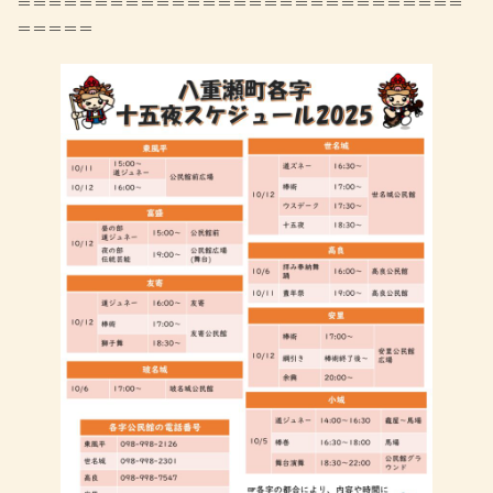
＝＝＝＝＝＝＝＝＝＝＝＝＝＝＝＝＝＝＝＝＝＝＝＝＝＝＝＝＝
＝＝＝＝＝