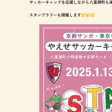
サッカーキャンプを応援しながら八重瀬町も
スタンプラリーも開催します