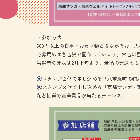
・参加方法
500円以上の食事・お買い物どちらかでお一人
応募用紙は各店舗で配布しています。お店の
当選者の発表は2月下旬より、景品の発送を
スタンプ２個で申し込める「八重瀬町の特
スタンプ３個で申し込める「京都サンガ・
など抽選で豪華景品が当たるチャンス！