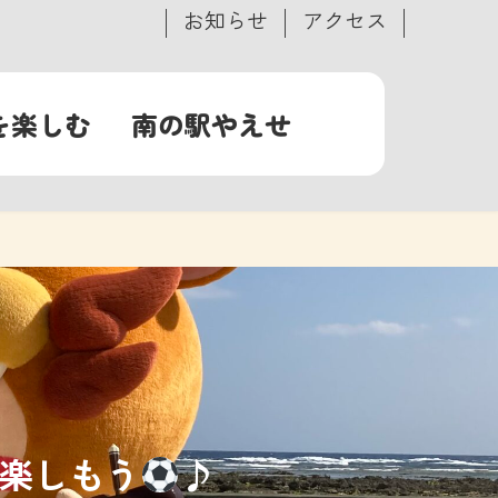
お知らせ
アクセス
を楽しむ
南の駅やえせ
楽しもう
♪