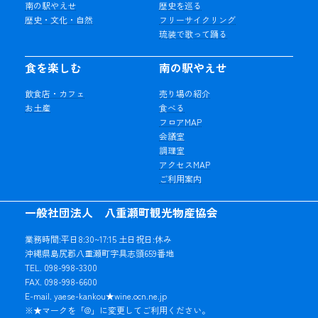
南の駅やえせ
歴史を巡る
歴史・文化・自然
フリーサイクリング
琉装で歌って踊る
食を楽しむ
南の駅やえせ
飲食店・カフェ
売り場の紹介
お土産
食べる
フロアMAP
会議室
調理室
アクセスMAP
ご利用案内
一般社団法人 八重瀬町観光物産協会
業務時間:平日8:30~17:15 土日祝日:休み
沖縄県島尻郡八重瀬町字具志頭659番地
TEL. 098-998-3300
FAX. 098-998-6600
E-mail. yaese-kankou★wine.ocn.ne.jp
※★マークを「@」に変更してご利用ください。