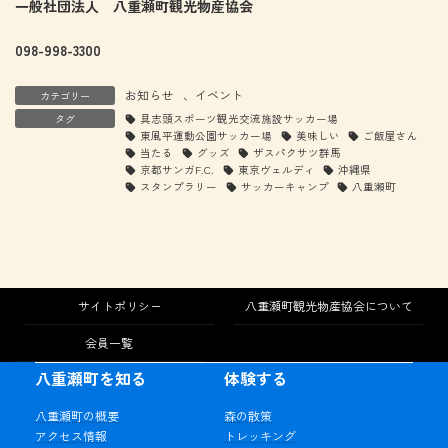
一般社団法人 八重瀬町観光物産協会
098-998-3300
お知らせ
、
イベント
カテゴリー
タグ
具志頭スポーツ観光交流施設サッカー場
東風平運動公園サッカー場
美味しい
ご飯屋さん
当たる
グッズ
ザスパクサツ群馬
京都サンガF.C.
東京ヴェルディ
沖縄県
スタンプラリー
サッカーキャンプ
八重瀬町
サイトポリシー
八重瀬町観光物産協会について
会員一覧
八重瀬町を知る
体験する
八重瀬町の概要
森の散策
アクセス情報
トレッキング