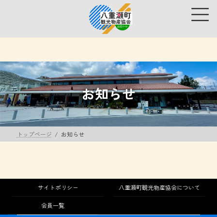
コ
ナ
ン
ビ
テ
ゲ
ン
ー
ツ
シ
へ
ョ
ス
ン
キ
に
ッ
移
お知らせ
プ
動
トップページ
お知らせ
サイトポリシー
八重瀬町観光物産協会について
会員一覧