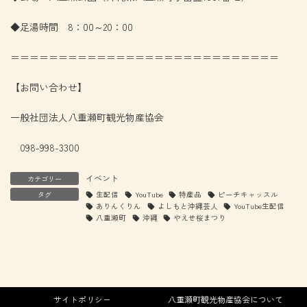
◆足湯時間 8：00～20：00
＝＝＝＝＝＝＝＝＝＝＝＝＝＝＝＝＝＝＝＝＝＝＝＝＝＝＝＝
【お問い合わせ】
一般社団法人八重瀬町観光物産協会
098-998-3300
イベント
カテゴリー
タグ
生配信
YouTube
特産品
ピーチキャッスル
ありんくりん
よしもと沖縄芸人
YouTube生配信
八重瀬町
沖縄
やえせ桜まつり
サイトポリシー
八重瀬町観光物産協会について