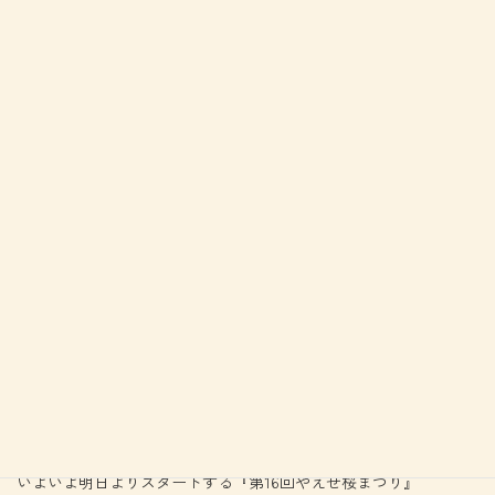
いよいよ明日よりスタートする『第16回やえせ桜まつり』