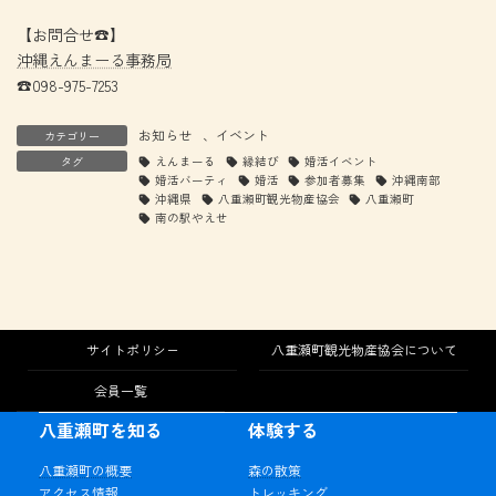
【お問合せ☎】
沖縄えんまーる事務局
☎098-975-7253
お知らせ
、
イベント
カテゴリー
タグ
えんまーる
縁結び
婚活イベント
婚活バーティ
婚活
参加者募集
沖縄南部
沖縄県
八重瀬町観光物産協会
八重瀬町
南の駅やえせ
サイトポリシー
八重瀬町観光物産協会について
会員一覧
八重瀬町を知る
体験する
八重瀬町の概要
森の散策
アクセス情報
トレッキング