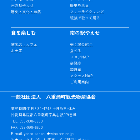
南の駅やえせ
歴史を巡る
歴史・文化・自然
フリーサイクリング
琉装で歌って踊る
食を楽しむ
南の駅やえせ
飲食店・カフェ
売り場の紹介
お土産
食べる
フロアMAP
会議室
調理室
アクセスMAP
ご利用案内
一般社団法人 八重瀬町観光物産協会
業務時間:平日8:30~17:15 土日祝日:休み
沖縄県島尻郡八重瀬町字具志頭659番地
TEL. 098-998-3300
FAX. 098-998-6600
E-mail. yaese-kankou★wine.ocn.ne.jp
※★マークを「@」に変更してご利用ください。