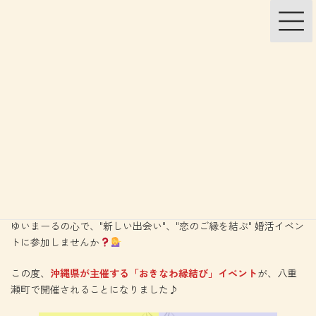
コ
ナ
ン
ビ
テ
ゲ
ン
ー
ツ
シ
へ
ョ
ス
ン
キ
に
【9月29日 開催
】婚活イベン
ッ
移
プ
動
ト！
最
2024年9月17日
2024年9月17日
八重瀬町観光物産協会
終
更
新
トップページ
NEWS
お知らせ
日
時
【9月29日 開催
】婚活イベント！
:
ゆいまーるの心で、"新しい出会い"、"恋のご縁を結ぶ" 婚活イベン
トに参加しませんか
この度、
沖縄県が主催する「おきなわ縁結び」イベント
が、八重
瀬町で開催されることになりました♪