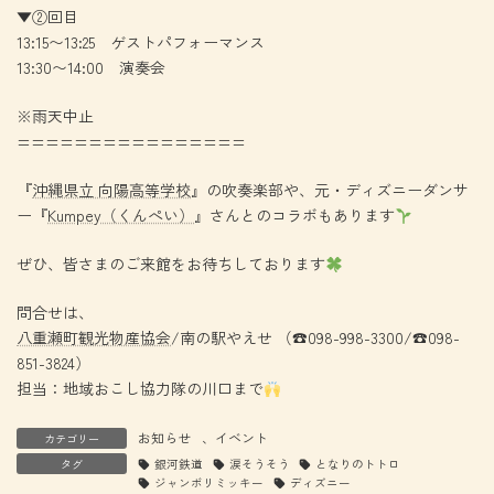
▼②回目
13:15〜13:25 ゲストパフォーマンス
13:30〜14:00 演奏会
※雨天中止
================
『
沖縄県立 向陽高等学校
』の吹奏楽部や、元・ディズニーダンサ
ー『
Kumpey（くんぺい）
』さんとのコラボもあります
ぜひ、皆さまのご来館をお待ちしております
問合せは、
八重瀬町観光物産協会
/南の駅やえせ （☎098-998-3300/☎098-
851-3824）
担当：地域おこし協力隊の川口まで
お知らせ
、
イベント
カテゴリー
タグ
銀河鉄道
涙そうそう
となりのトトロ
ジャンボリミッキー
ディズニー