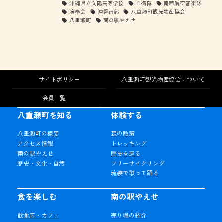
沖縄県立向陽高等学校
自衛隊
南西航空音楽隊
演奏会
沖縄南部
八重瀬町観光物産協会
八重瀬町
南の駅やえせ
サイトポリシー
八重瀬町観光物産協会について
会員一覧
八重瀬町を知る
体験する
八重瀬町の概要
森の散策
アクセス情報
トレッキング
南の駅やえせ
歴史を巡る
歴史・文化・自然
フリーサイクリング
琉装で歌って踊る
食を楽しむ
南の駅やえせ
飲食店・カフェ
売り場の紹介