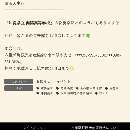
※雨天中止
================
『
沖縄県立 向陽高等学校
』の吹奏楽部とのコラボもあります
ぜひ、皆さまのご来館をお待ちしております
問合せは、
八重瀬町観光物産協会
/南の駅やえせ （☎098-998-3300/☎098-
851-3824）
担当：地域おこし協力隊の川口まで
お知らせ
、
イベント
カテゴリー
タグ
吹奏楽部
向陽高校
南西航空自衛隊
演奏会
沖縄南部
八重瀬町観光物産協会
やえせ
サイトポリシー
八重瀬町観光物産協会について