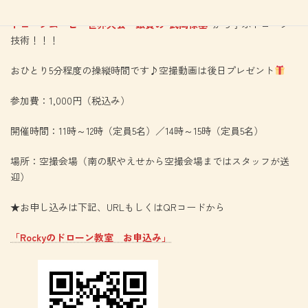
ドローンムービー世界大会・銀賞の”武岡禄基”
から学ぶドローン
技術！！！
おひとり5分程度の操縦時間です♪空撮動画は後日プレゼント
参加費：1,000円（税込み）
開催時間：11時～12時（定員5名）／14時～15時（定員5名）
場所：空撮会場（南の駅やえせから空撮会場まではスタッフが送
迎）
★お申し込みは下記、URLもしくはQRコードから
「Rockyのドローン教室 お申込み」