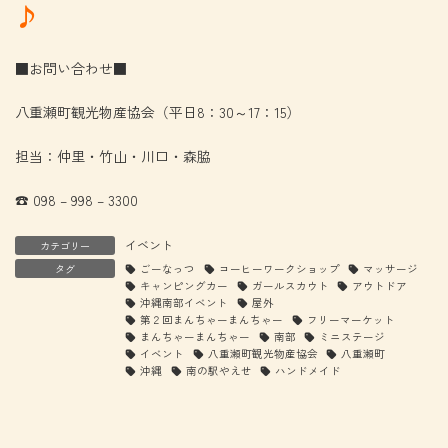
♪
■お問い合わせ■
八重瀬町観光物産協会（平日8：30～17：15）
担当：仲里・竹山・川口・森脇
☎ 098 – 998 – 3300
イベント
カテゴリー
タグ
ごーなっつ
コーヒーワークショップ
マッサージ
キャンピングカー
ガールスカウト
アウトドア
沖縄南部イベント
屋外
第２回まんちゃーまんちゃー
フリーマーケット
まんちゃーまんちゃー
南部
ミニステージ
イベント
八重瀬町観光物産協会
八重瀬町
沖縄
南の駅やえせ
ハンドメイド