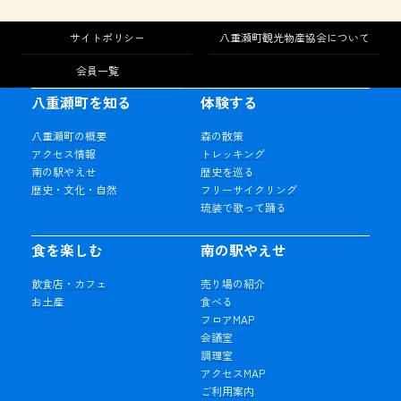
サイトポリシー
八重瀬町観光物産協会について
会員一覧
八重瀬町を知る
体験する
八重瀬町の概要
森の散策
アクセス情報
トレッキング
南の駅やえせ
歴史を巡る
歴史・文化・自然
フリーサイクリング
琉装で歌って踊る
食を楽しむ
南の駅やえせ
飲食店・カフェ
売り場の紹介
お土産
食べる
フロアMAP
会議室
調理室
アクセスMAP
ご利用案内