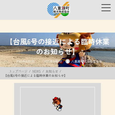
コ
ナ
ン
ビ
テ
ゲ
ン
ー
ツ
シ
へ
ョ
ス
ン
キ
に
【台風6号の接近による臨時休業
ッ
移
プ
動
のお知らせ】
最
2023年8月1日
2023年8月1日
八重瀬町観光物産協会
終
更
新
トップページ
NEWS
お知らせ
日
時
【台風6号の接近による臨時休業のお知らせ】
: