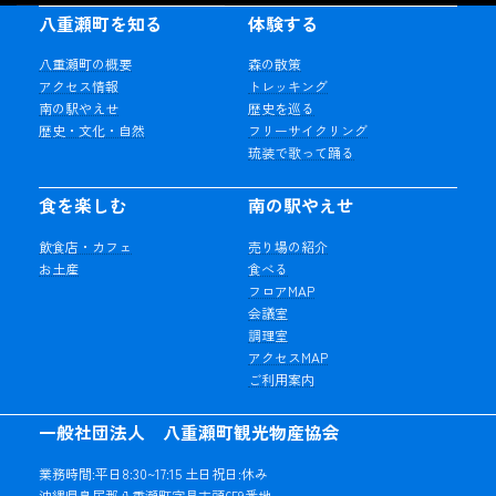
八重瀬町を知る
体験する
八重瀬町の概要
森の散策
アクセス情報
トレッキング
南の駅やえせ
歴史を巡る
歴史・文化・自然
フリーサイクリング
琉装で歌って踊る
食を楽しむ
南の駅やえせ
飲食店・カフェ
売り場の紹介
お土産
食べる
フロアMAP
会議室
調理室
アクセスMAP
ご利用案内
一般社団法人 八重瀬町観光物産協会
業務時間:平日8:30~17:15 土日祝日:休み
沖縄県島尻郡八重瀬町字具志頭659番地