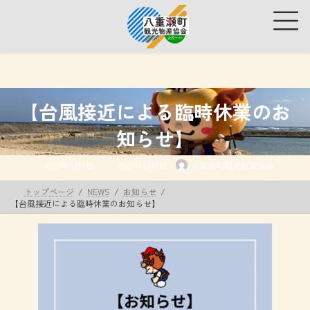
コ
ナ
ン
ビ
テ
ゲ
ン
ー
ツ
シ
へ
ョ
ス
ン
キ
に
【台風接近による臨時休業のお
ッ
移
プ
動
知らせ】
最
2023年6月1日
2023年6月1日
八重瀬町観光物産協会
終
更
新
トップページ
NEWS
お知らせ
日
時
【台風接近による臨時休業のお知らせ】
: