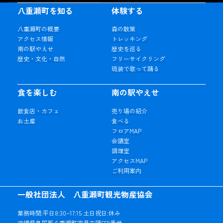
八重瀬町を知る
体験する
八重瀬町の概要
森の散策
アクセス情報
トレッキング
南の駅やえせ
歴史を巡る
歴史・文化・自然
フリーサイクリング
琉装で歌って踊る
食を楽しむ
南の駅やえせ
飲食店・カフェ
売り場の紹介
お土産
食べる
フロアMAP
会議室
調理室
アクセスMAP
ご利用案内
一般社団法人 八重瀬町観光物産協会
業務時間:平日8:30~17:15 土日祝日:休み
沖縄県島尻郡八重瀬町字具志頭659番地