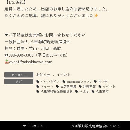
【1/27追記】
定員に達したため、出店のお申し込みは締め切りました。
たくさんのご応募、誠にありがとうございました
▼ご不明点はお気軽にお問い合わせください
一般社団法人 八重瀬町観光物産協会
担当：仲里・竹山・川口・森脇
☎098-998-3300（平日8:30～17:15）
event@misokinawa.com
お知らせ
、
イベント
カテゴリー
タグ
バレンタイン
amaimonoフェス3
甘い物
スイーツ
出店者募集
沖縄南部
イベント
八重瀬町観光物産協会
やえせ
八重瀬町
サイトポリシー
八重瀬町観光物産協会について