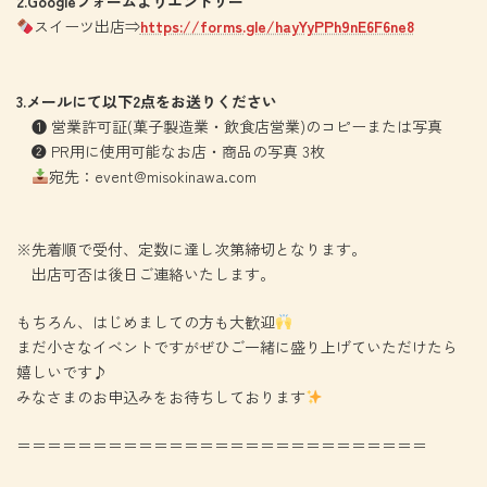
2.Googleフォームよりエントリー
スイーツ出店⇒
https://forms.gle/hayYyPPh9nE6F6ne8
3.メールにて以下2点をお送りください
❶ 営業許可証(菓子製造業・飲食店営業)のコピーまたは写真
❷ PR用に使用可能なお店・商品の写真 3枚
宛先：
event@misokinawa.com
※先着順で受付、定数に達し次第締切となります。
出店可否は後日ご連絡いたします。
もちろん、はじめましての方も大歓迎
まだ小さなイベントですがぜひご一緒に盛り上げていただけたら
嬉しいです♪
みなさまのお申込みをお待ちしております
＝＝＝＝＝＝＝＝＝＝＝＝＝＝＝＝＝＝＝＝＝＝＝＝＝＝＝