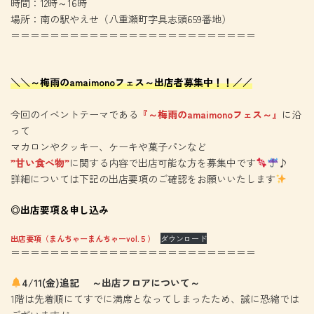
時間：12時～16時
場所：南の駅やえせ（八重瀬町字具志頭659番地）
＝＝＝＝＝＝＝＝＝＝＝＝＝＝＝＝＝＝＝＝＝＝＝＝＝
＼＼～梅雨のamaimonoフェス～出店者募集中！！／／
今回のイベントテーマである
『～梅雨のamaimonoフェス～』
に沿
って
マカロンやクッキー、ケーキや菓子パンなど
”甘い食べ物”
に関する内容で出店可能な方を募集中です
♪
詳細については下記の出店要項のご確認をお願いいたします
◎出店要項＆申し込み
出店要項（まんちゃーまんちゃーvol.５）
ダウンロード
＝＝＝＝＝＝＝＝＝＝＝＝＝＝＝＝＝＝＝＝＝＝＝＝＝
4/11(金)追記 ～出店フロアについて～
1階は先着順にてすでに満席となってしまったため、誠に恐縮では