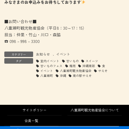
みなさまのお申込みをお待ちしております
■お問い合わせ■
八重瀬町観光物産協会（平日8：30～17：15）
担当：仲里・竹山・川口・森脇
☎ 098 – 998 – 3300
お知らせ
、
イベント
カテゴリー
タグ
室内イベント
甘いもの
スイーツ
甘いものフェス
梅雨
沖縄南部
食
イベント
八重瀬町観光物産協会
やえせ
八重瀬町
沖縄
南の駅やえせ
サイトポリシー
八重瀬町観光物産協会について
会員一覧