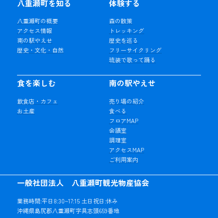
八重瀬町を知る
体験する
八重瀬町の概要
森の散策
アクセス情報
トレッキング
南の駅やえせ
歴史を巡る
歴史・文化・自然
フリーサイクリング
琉装で歌って踊る
食を楽しむ
南の駅やえせ
飲食店・カフェ
売り場の紹介
お土産
食べる
フロアMAP
会議室
調理室
アクセスMAP
ご利用案内
一般社団法人 八重瀬町観光物産協会
業務時間:平日8:30~17:15 土日祝日:休み
沖縄県島尻郡八重瀬町字具志頭659番地