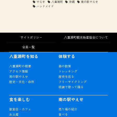
やえせ
八重瀬町
沖縄
南の駅やえせ
ハンドメイド
サイトポリシー
八重瀬町観光物産協会について
会員一覧
八重瀬町を知る
体験する
八重瀬町の概要
森の散策
アクセス情報
トレッキング
南の駅やえせ
歴史を巡る
歴史・文化・自然
フリーサイクリング
琉装で歌って踊る
食を楽しむ
南の駅やえせ
飲食店・カフェ
売り場の紹介
お土産
食べる