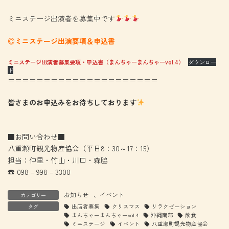
ミニステージ出演者を募集中です
◎ミニステージ出演要項＆申込書
ミニステージ出演者募集要項・申込書（まんちゃーまんちゃーvol.4）
ダウンロー
ド
＝＝＝＝＝＝＝＝＝＝＝＝＝＝＝＝＝＝＝＝＝
皆さまのお申込みをお待ちしております
■お問い合わせ■
八重瀬町観光物産協会（平日8：30～17：15）
担当：仲里・竹山・川口・森脇
☎ 098 – 998 – 3300
お知らせ
、
イベント
カテゴリー
タグ
出店者募集
クリスマス
リラクゼーション
まんちゃーまんちゃーvol.4
沖縄南部
飲食
ミニステージ
イベント
八重瀬町観光物産協会