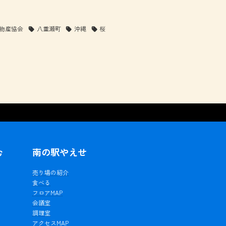
物産協会
八重瀬町
沖縄
桜
む
南の駅やえせ
ェ
売り場の紹介
食べる
フロアMAP
会議室
調理室
アクセスMAP