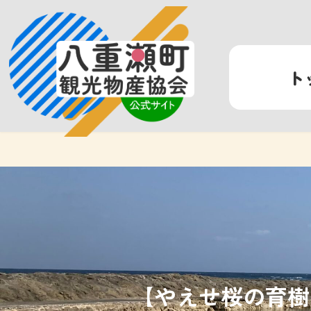
コ
ナ
ン
ビ
テ
ゲ
ン
ー
ト
ツ
シ
へ
ョ
ス
ン
キ
に
ッ
移
プ
動
【やえせ桜の育樹