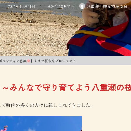
最
2024年10月11日
2024年10月11日
八重瀬町観光物産協会
終
更
新
日
時
:
ボランティア募集
】やえせ桜未来プロジェクト
ト～みんなで守り育てよう八重瀬の
して町内外多くの方々に親しまれてきました。