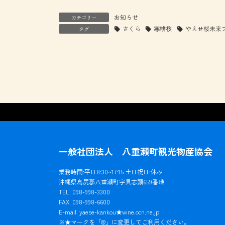
お知らせ
カテゴリー
さくら
寒緋桜
やえせ桜未来
タグ
一般社団法人 八重瀬町観光物産協会
業務時間:平日8:30~17:15 土日祝日:休み
沖縄県島尻郡八重瀬町字具志頭659番地
TEL. 098-998-3300
FAX. 098-998-6600
E-mail. yaese-kankou★wine.ocn.ne.jp
※★マークを「@」に変更してご利用ください。