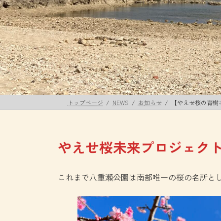
トップページ
NEWS
お知らせ
【やえせ桜の育樹
やえせ桜未来プロジェク
これまで八重瀬公園は南部唯一の桜の名所と