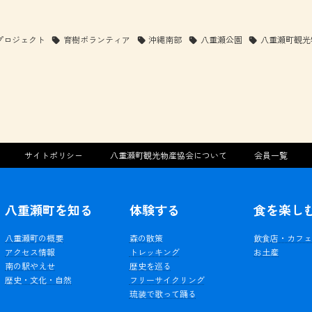
プロジェクト
育樹ボランティア
沖縄南部
八重瀬公園
八重瀬町観光
サイトポリシー
八重瀬町観光物産協会について
会員一覧
八重瀬町を知る
体験する
食を楽し
八重瀬町の概要
森の散策
飲食店・カフ
アクセス情報
トレッキング
お土産
南の駅やえせ
歴史を巡る
歴史・文化・自然
フリーサイクリング
琉装で歌って踊る