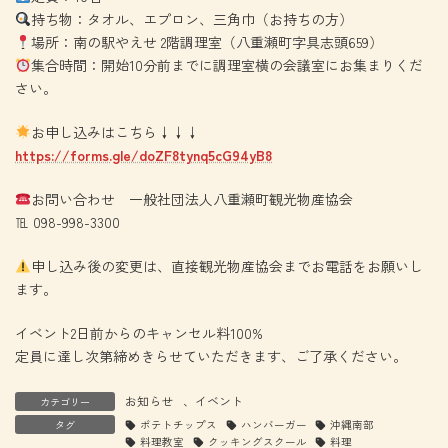
持ち物：タオル、エプロン、三角巾（お持ちの方）
場所：南の駅やえせ 2階調理室（八重瀬町字具志頭659）
集合時間：開始10分前までに調理室横の会議室にお集まりくだ
さい。
お申し込みはこちら↓↓↓
https://forms.gle/doZF8tynq5cG94yB8
お問い合わせ 一般社団法人八重瀬町観光物産協会
℡ 098-998-3300
申し込み後の変更は、直接観光物産協会までお電話をお願いし
ます。
イベント2日前からのキャンセル料100%
定員に達し次第締めきらせていただきます、ご了承ください。
お知らせ
、
イベント
カテゴリー
タグ
ポテトチップス
ハンバーガー
沖縄南部
料理教室
クッキングスクール
料理