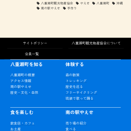
八重瀬町観光物産協会
やえせ
八重瀬町
沖縄
南の駅やえせ
手作り
サイトポリシー
八重瀬町観光物産協会について
会員一覧
八重瀬町を知る
体験する
八重瀬町の概要
森の散策
アクセス情報
トレッキング
南の駅やえせ
歴史を巡る
歴史・文化・自然
フリーサイクリング
琉装で歌って踊る
食を楽しむ
南の駅やえせ
飲食店・カフェ
売り場の紹介
お土産
食べる