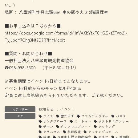
い。)
場所： 八重瀬町字具志頭659 南の駅やえせ 2階調理室
■お申し込みはこちらから■
https://docs.google.com/forms/d/1nVAKbYtxF6HQS-sZFwx21-
TyjJbdY7Chg3Nt7D7R7MM/edit
■質問・お問い合わせ■
一般社団法人八重瀬町観光物産協会
☎098-998-3300 （平日8:30～17:15）
※募集期間はイベント2日前までとなります。
イベント2日前からのキャンセル料100%
定員に達し次第締めきらせていただきます。ご了承ください。
お知らせ
、
イベント
カテゴリー
タグ
ライス
雪だるま
クラムチャウダー
パスタ
サンタクロース
ミニトマト
ポテトサラダツリー
チキン
クリスマスプレート
クッキング
クリスマス
料理教室
クッキングスクール
料理
八重瀬町観光物産協会
やえせ
八重瀬町