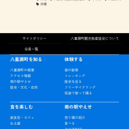
沖縄
サイトポリシー
八重瀬町観光物産協会について
会員一覧
八重瀬町を知る
体験する
八重瀬町の概要
森の散策
アクセス情報
トレッキング
南の駅やえせ
歴史を巡る
歴史・文化・自然
フリーサイクリング
琉装で歌って踊る
食を楽しむ
南の駅やえせ
飲食店・カフェ
売り場の紹介
お土産
食べる
フロアMAP