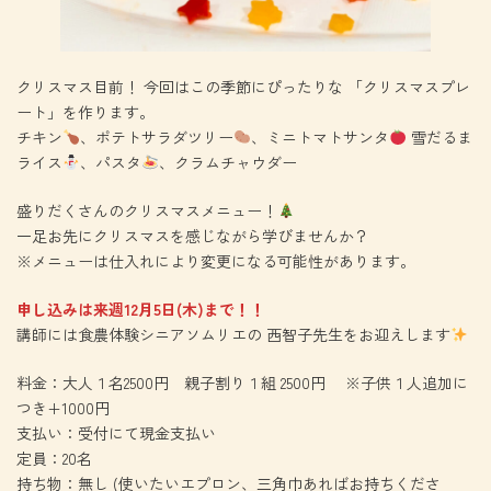
クリスマス目前！ 今回はこの季節にぴったりな 「クリスマスプレ
ート」を作ります。
チキン
、ポテトサラダツリー
、ミニトマトサンタ
雪だるま
ライス
、パスタ
、クラムチャウダー
盛りだくさんのクリスマスメニュー！
一足お先にクリスマスを感じながら学びませんか？
※メニューは仕入れにより変更になる可能性があります。
申し込みは来週12月5日(木)まで！！
講師には食農体験シニアソムリエの 西智子先生をお迎えします
料金：大人１名2500円 親子割り１組 2500円 ※子供１人追加に
つき+1000円
支払い：受付にて現金支払い
定員：20名
持ち物：無し (使いたいエプロン、三角巾あればお持ちくださ