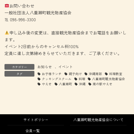
お問い合わせ
一般社団法人八重瀬町観光物産協会
℡ 098-998-3300
申し込み後の変更は、直接観光物産協会までお電話をお願いし
ます。
イベント2日前からのキャンセル料100%
定員に達し次第締めきらせていただきます、ご了承ください。
お知らせ
、
イベント
カテゴリー
タグ
お子様ランチ
親子向け
沖縄南部
料理教室
クッキングスクール
料理
八重瀬町観光物産協会
やえせ
八重瀬町
沖縄
南の駅やえせ
サイトポリシー
八重瀬町観光物産協会について
会員一覧