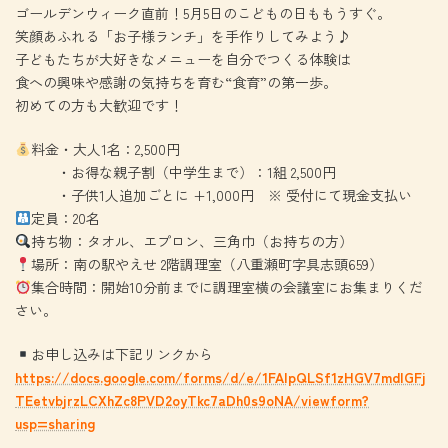
ゴールデンウィーク直前！5月5日のこどもの日ももうすぐ。
笑顔あふれる「お子様ランチ」を手作りしてみよう♪
子どもたちが大好きなメニューを自分でつくる体験は
食への興味や感謝の気持ちを育む“食育”の第一歩。
初めての方も大歓迎です！
料金・大人1名：2,500円
・お得な親子割（中学生まで）：1組 2,500円
・子供1人追加ごとに +1,000円 ※ 受付にて現金支払い
定員：20名
持ち物：タオル、エプロン、三角巾（お持ちの方）
場所：南の駅やえせ 2階調理室（八重瀬町字具志頭659）
集合時間：開始10分前までに調理室横の会議室にお集まりくだ
さい。
お申し込みは下記リンクから
https://docs.google.com/forms/d/e/1FAIpQLSf1zHGV7mdIGFj
TEetvbjrzLCXhZc8PVD2oyTkc7aDh0s9oNA/viewform?
usp=sharing