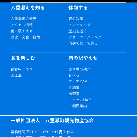
八重瀬町を知る
体験する
八重瀬町の概要
森の散策
アクセス情報
トレッキング
南の駅やえせ
歴史を巡る
歴史・文化・自然
フリーサイクリング
琉装で歌って踊る
食を楽しむ
南の駅やえせ
飲食店・カフェ
売り場の紹介
お土産
食べる
フロアMAP
会議室
調理室
アクセスMAP
ご利用案内
一般社団法人 八重瀬町観光物産協会
業務時間:平日8:30~17:15 土日祝日:休み